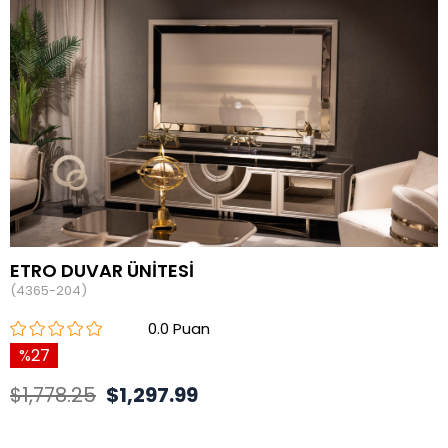
ETRO DUVAR ÜNİTESİ
(4365-204)
0.0
27
$1,778.25
$1,297.99