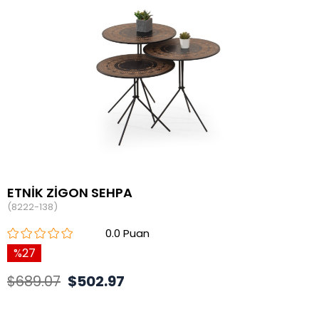
ETNİK ZİGON SEHPA
(8222-138)
0.0
27
$689.07
$502.97