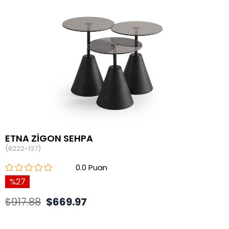
ETNA ZİGON SEHPA
(8222-137)
0.0
27
$917.88
$669.97