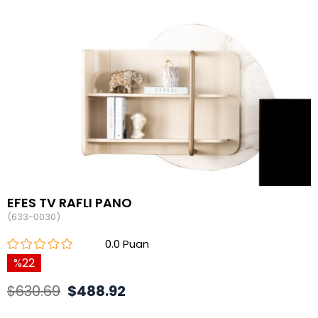
EFES TV RAFLI PANO
(633-0030)
0.0
22
$630.69
$488.92