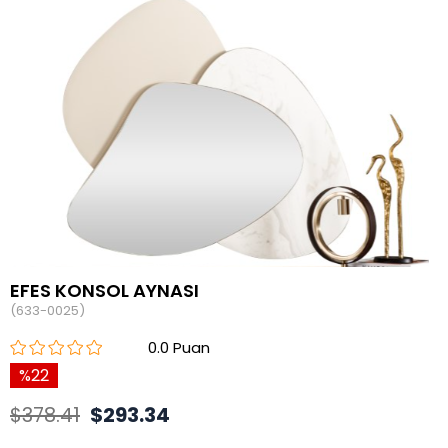
EFES KONSOL AYNASI
(633-0025)
0.0
22
$378.41
$293.34