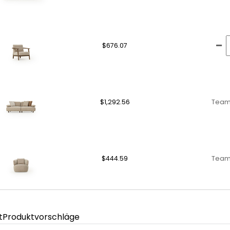
$676.07
$1,292.56
Team
$444.59
Team
t
Produktvorschläge