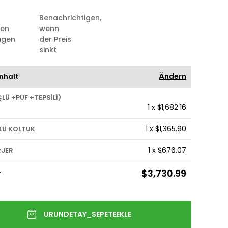
Benachrichtigen,
ten
wenn
ügen
der Preis
sinkt
Ändern
nhalt
ÇLÜ +PUF +TEPSİLİ)
1
x
$1,682.16
1
x
$1,365.90
LÜ KOLTUK
1
x
$676.07
RJER
$3,730.99
T