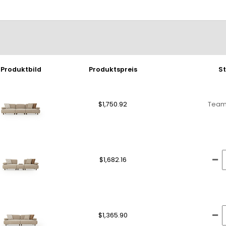
Produktbild
Produktspreis
S
$1,750.92
Team
$1,682.16
$1,365.90