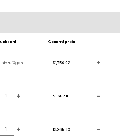
tückzahl
Gesamtpreis
 hinzufügen
$1,750.92
$1,682.16
$1,365.90