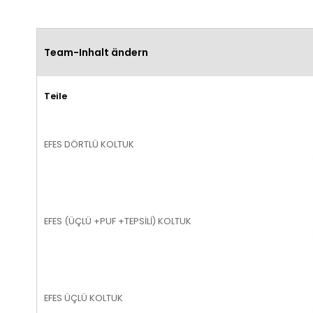
Team-Inhalt ändern
Teile
EFES DÖRTLÜ KOLTUK
EFES (ÜÇLÜ +PUF +TEPSİLİ) KOLTUK
EFES ÜÇLÜ KOLTUK