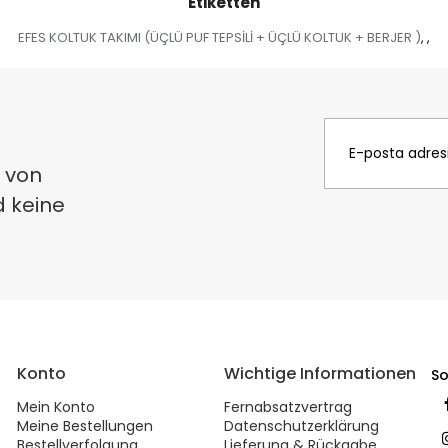
Etiketten
EFES KOLTUK TAKIMI (ÜÇLÜ PUF TEPSİLİ + ÜÇLÜ KOLTUK + BERJER )
,
,
 von
d keine
Konto
Wichtige Informationen
So
Mein Konto
Fernabsatzvertrag
Meine Bestellungen
Datenschutzerklärung
Bestellverfolgung
Lieferung & Rückgabe