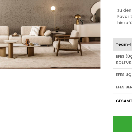
zu den
Favori
hinzuf
Team-I
EFES (Ü
KOLTUK
EFES ÜÇ
EFES BE
GESAM