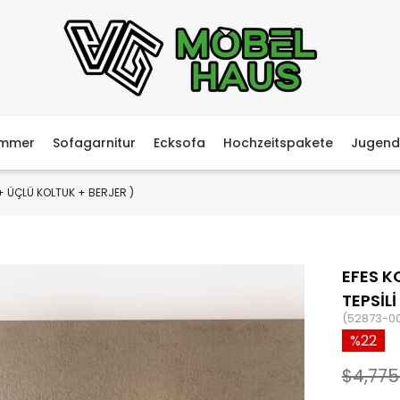
immer
Sofagarnitur
Ecksofa
Hochzeitspakete
Jugend
 + ÜÇLÜ KOLTUK + BERJER )
EFES K
TEPSİLİ
(52873-0
22
$4,775