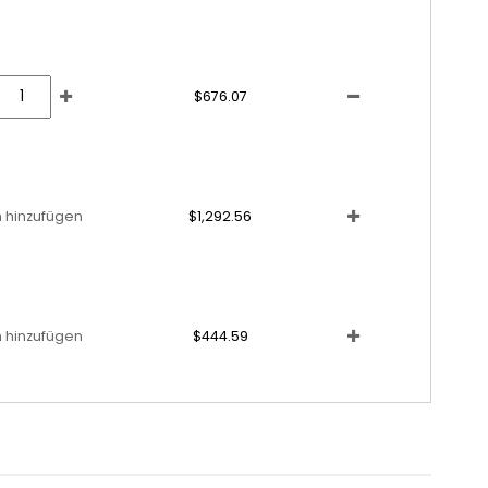
$676.07
 hinzufügen
$1,292.56
 hinzufügen
$444.59