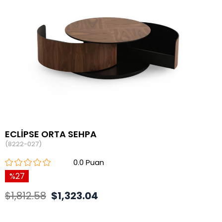
ECLİPSE ORTA SEHPA
(8222-027)
0.0
27
$1,812.58
$1,323.04