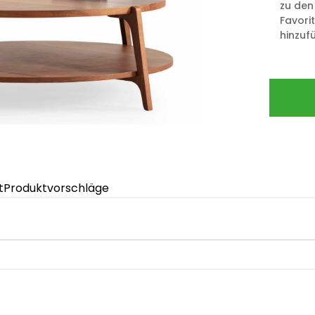
zu den
Favori
hinzuf
t
Produktvorschläge