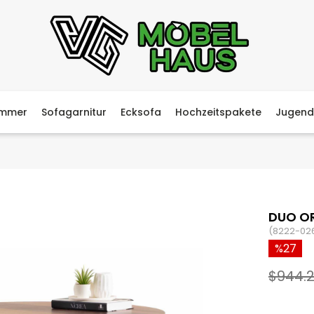
immer
Sofagarnitur
Ecksofa
Hochzeitspakete
Jugend
DUO O
(8222-02
27
$944.