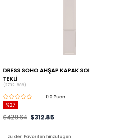
DRESS SOHO AHŞAP KAPAK SOL
TEKLİ
(2732-888)
0.0
27
$428.64
$312.85
zu den Favoriten hinzufügen