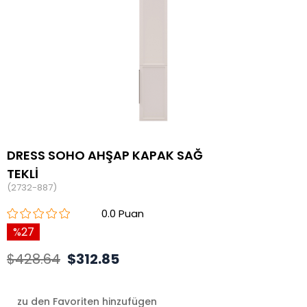
DRESS SOHO AHŞAP KAPAK SAĞ
TEKLİ
(2732-887)
0.0
27
$428.64
$312.85
zu den Favoriten hinzufügen