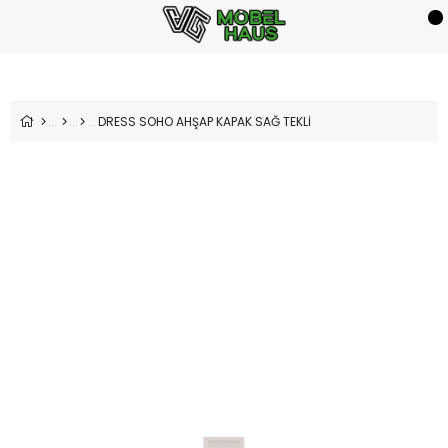
DRESS SOHO AHŞAP KAPAK SAĞ TEKLİ