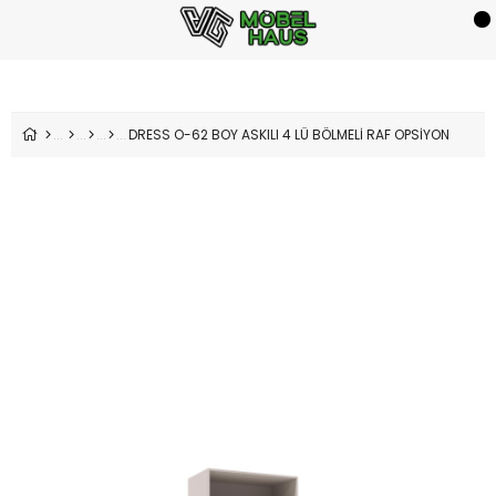
DRESS O-62 BOY ASKILI 4 LÜ BÖLMELİ RAF OPSİYON