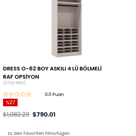
DRESS O-62 BOY ASKILI 4 LÜ BÖLMELİ
RAF OPSİYON
(2732-850)
0.0
27
$1,082.29
$790.01
zu den Favoriten hinzufügen