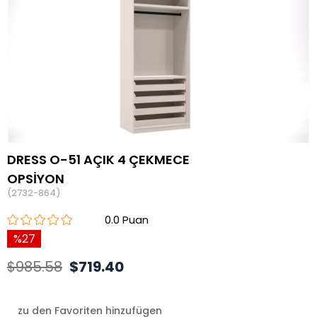
DRESS O-51 AÇIK 4 ÇEKMECE
OPSİYON
(2732-864)
0.0
27
$985.58
$719.40
zu den Favoriten hinzufügen