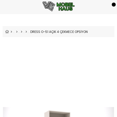
DRESS O-51 AÇIK 4 ÇEKMECE OPSİYON