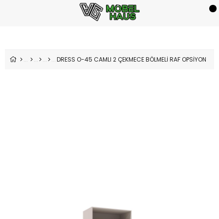
DRESS O-45 CAMLI 2 ÇEKMECE BÖLMELİ RAF OPSİYON