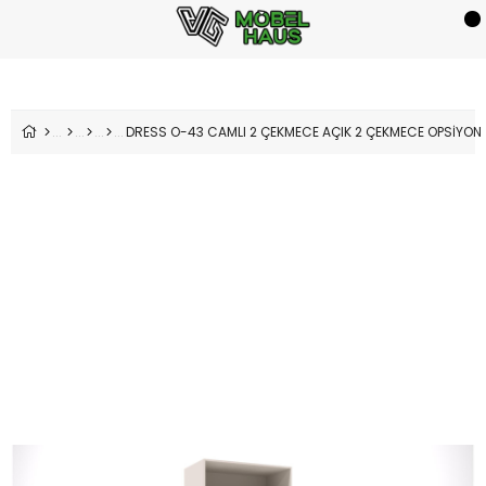
DRESS O-43 CAMLI 2 ÇEKMECE AÇIK 2 ÇEKMECE OPSİYON