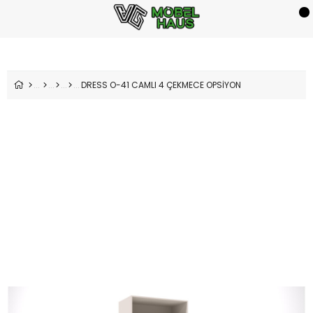
DRESS O-41 CAMLI 4 ÇEKMECE OPSİYON