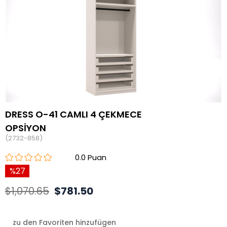
DRESS O-41 CAMLI 4 ÇEKMECE
OPSİYON
(2732-858)
0.0
27
$1,070.65
$781.50
zu den Favoriten hinzufügen