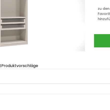
zu den
Favori
hinzuf
t
Produktvorschläge