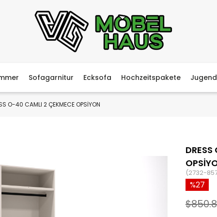
immer
Sofagarnitur
Ecksofa
Hochzeitspakete
Jugend
SS O-40 CAMLI 2 ÇEKMECE OPSİYON
DRESS 
OPSİY
(2732-85
27
$850.