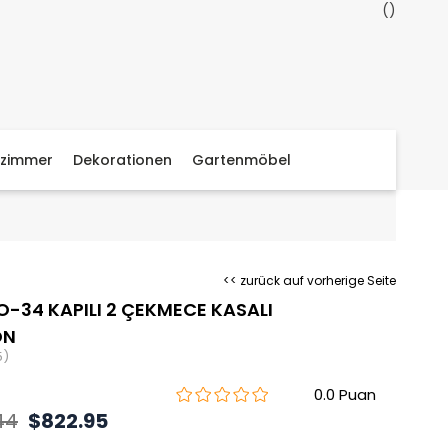
zimmer
Dekorationen
Gartenmöbel
<< zurück auf vorherige Seite
O-34 KAPILI 2 ÇEKMECE KASALI
ON
5)
0.0
44
$822.95