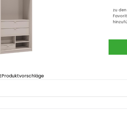
zu den
Favori
hinzuf
t
Produktvorschläge