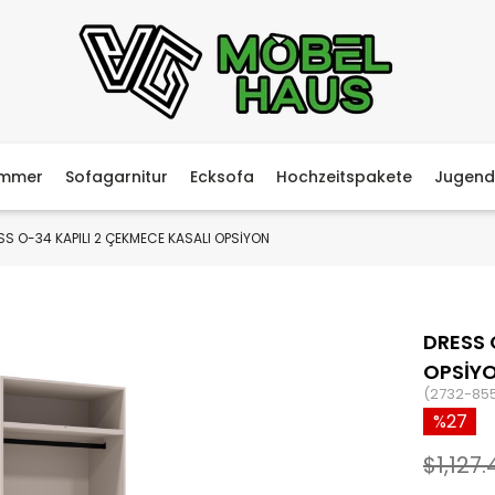
immer
Sofagarnitur
Ecksofa
Hochzeitspakete
Jugend
SS O-34 KAPILI 2 ÇEKMECE KASALI OPSİYON
DRESS 
OPSİY
(2732-85
27
$1,127.