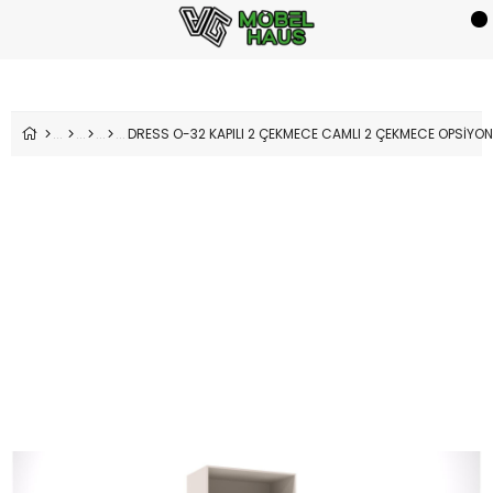
DRESS O-32 KAPILI 2 ÇEKMECE CAMLI 2 ÇEKMECE OPSİYON