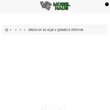
DRESS M-92 AÇIK 2 ÇEKMECE OPSİYON