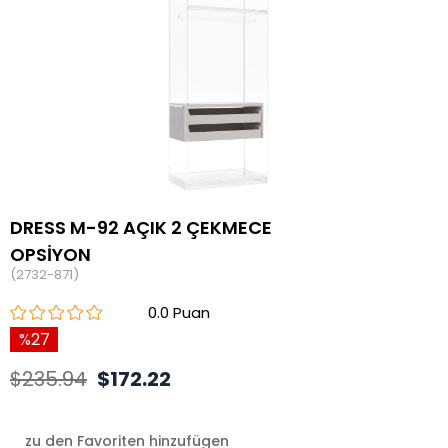
DRESS M-92 AÇIK 2 ÇEKMECE
OPSİYON
(2732-871)
0.0
27
$235.94
$172.22
zu den Favoriten hinzufügen