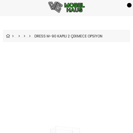
DRESS M-90 KAPILI 2 ÇEKMECE OPSİYON