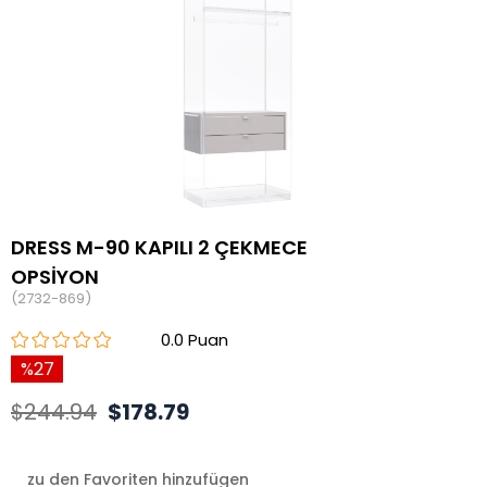
DRESS M-90 KAPILI 2 ÇEKMECE
OPSİYON
(2732-869)
0.0
27
$244.94
$178.79
zu den Favoriten hinzufügen