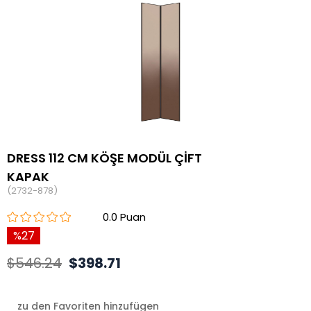
DRESS 112 CM KÖŞE MODÜL ÇİFT
KAPAK
(2732-878)
0.0
27
$546.24
$398.71
zu den Favoriten hinzufügen