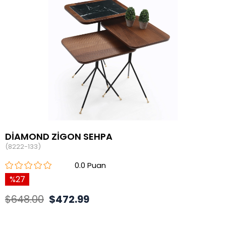
DİAMOND ZİGON SEHPA
(8222-133)
0.0
27
$648.00
$472.99