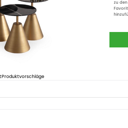
zu den
Favori
hinzuf
t
Produktvorschläge