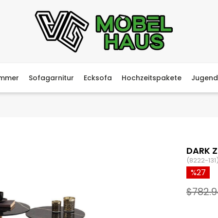
immer
Sofagarnitur
Ecksofa
Hochzeitspakete
Jugend
DARK 
(8222-131
27
$782.