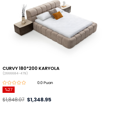
CURVY 180*200 KARYOLA
(2666684-479)
0.0
27
$1,848.07
$1,348.95