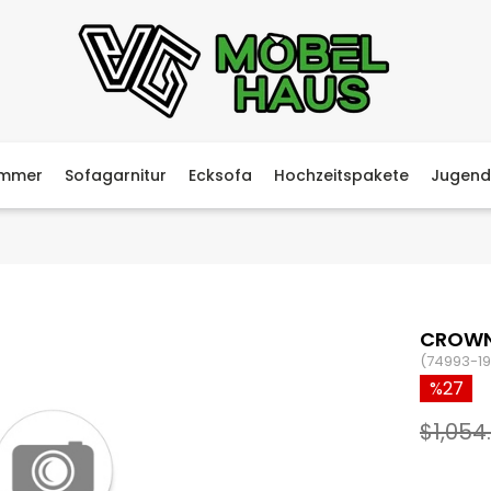
immer
Sofagarnitur
Ecksofa
Hochzeitspakete
Jugend
CROWN
(74993-19
27
$1,054