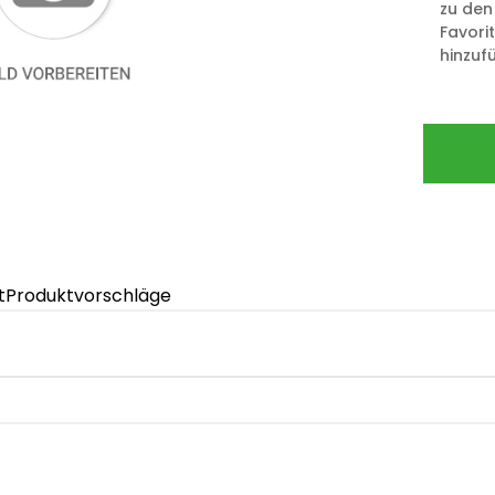
zu den
Favori
hinzuf
t
Produktvorschläge