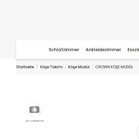
Schlafzimmer
Ankleidezimmer
Essz
Startseite
Köşe Takımı
Köşe Modül
CROWN KÖŞE MODÜL