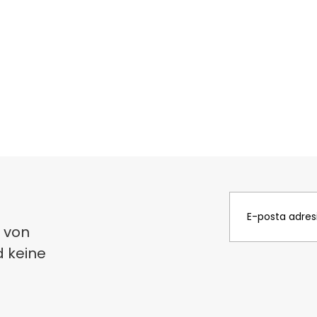
 von
d keine