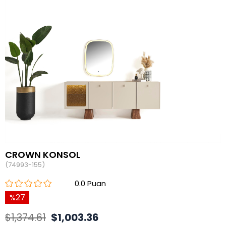
CROWN KONSOL
(74993-155)
0.0
27
$1,374.61
$1,003.36