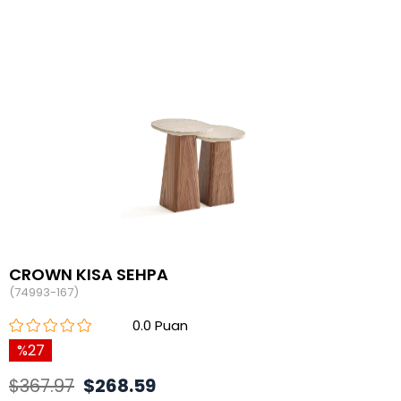
CROWN KISA SEHPA
(74993-167)
0.0
27
$367.97
$268.59