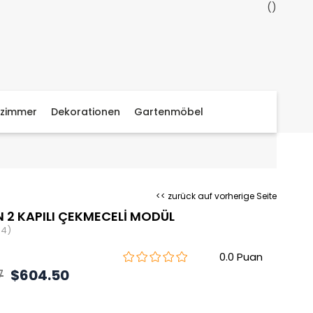
zimmer
Dekorationen
Gartenmöbel
<< zurück auf vorherige Seite
2 KAPILI ÇEKMECELİ MODÜL
44)
0.0
7
$604.50