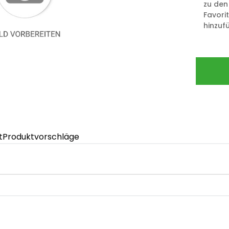
zu den
Favori
hinzuf
t
Produktvorschläge