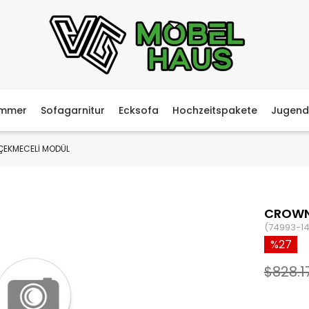
immer
Sofagarnitur
Ecksofa
Hochzeitspakete
Jugend
 ÇEKMECELİ MODÜL
CROWN 
(74993-1
27
$828.1