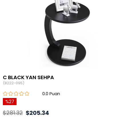
C BLACK YAN SEHPA
(8222-095)
0.0
27
$281.32
$205.34