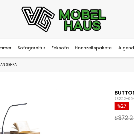
immer
Sofagarnitur
Ecksofa
Hochzeitspakete
Jugend
AN SEHPA
BUTTO
(8222-09
27
$372.2