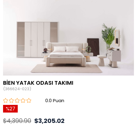
BİEN YATAK ODASI TAKIMI
(366624-023)
0.0
27
$4,390.90
$3,205.02