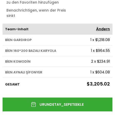
zu den Favoriten hinzufügen
Benachrichtigen, wenn der Preis
sinkt
Ändern
Team-Inhalt
1
x
$1,218.08
BİEN GARDIROP
1
x
$964.55
BİEN 160*200 BAZALI KARYOLA
2
x
$234.91
BİEN KOMODİN
1
x
$604.08
BİEN AYNALI ŞİFONYER
$3,205.02
GESAMT