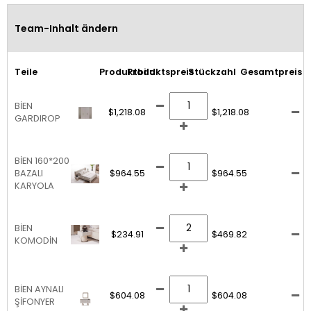
Team-Inhalt ändern
Teile
Produktbild
Produktspreis
Stückzahl
Gesamtpreis
BİEN
$1,218.08
$1,218.08
GARDIROP
BİEN 160*200
BAZALI
$964.55
$964.55
KARYOLA
BİEN
$234.91
$469.82
KOMODİN
BİEN AYNALI
$604.08
$604.08
ŞİFONYER