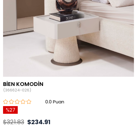
BİEN KOMODİN
(366624-026)
0.0
27
$321.83
$234.91