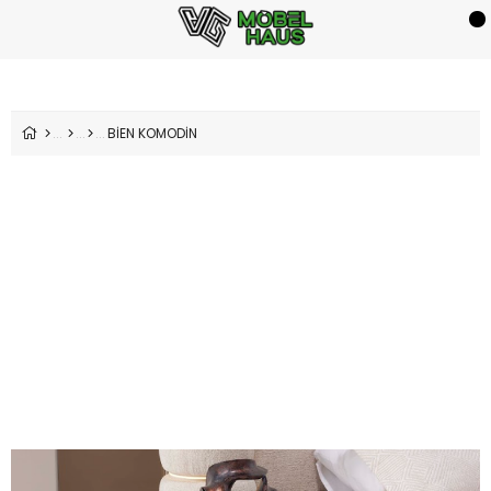
BİEN KOMODİN