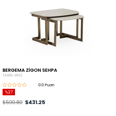
BERGEMA ZİGON SEHPA
(4365-050)
0.0
27
$590.80
$431.25