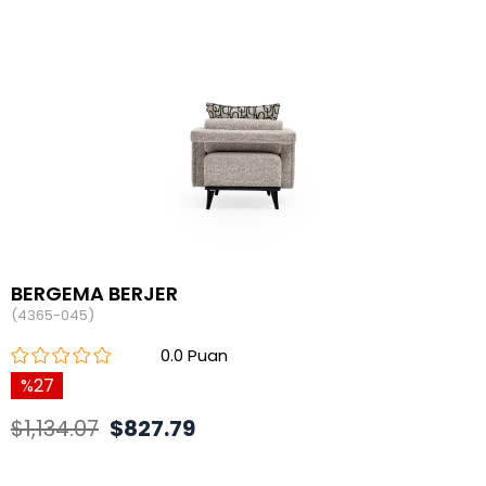
BERGEMA BERJER
(4365-045)
0.0
27
$1,134.07
$827.79