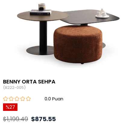
BENNY ORTA SEHPA
(8222-005)
0.0
27
$1,199.49
$875.55