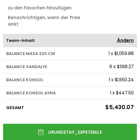
zu den Favoriten hinzufügen
Benachrichtigen, wenn der Preis
sinkt
Ändern
Team-Inhalt
1
x
$1,059.88
BALANCE MASA 220 CM
6
x
$398.27
BALANCE SANDALYE
1
x
$1,550.24
BALANCE KONSOL
1
x
$447.50
BALANCE KONSOL AYNA
$5,430.07
GESAMT