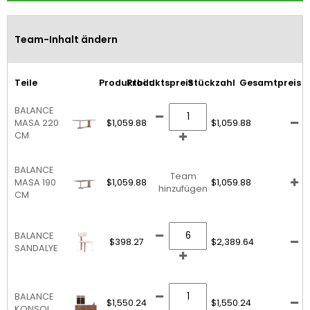
Team-Inhalt ändern
Teile
Produktbild
Produktspreis
Stückzahl
Gesamtpreis
BALANCE
MASA 220
$1,059.88
$1,059.88
CM
BALANCE
Team
MASA 190
$1,059.88
$1,059.88
hinzufügen
CM
BALANCE
$398.27
$2,389.64
SANDALYE
BALANCE
$1,550.24
$1,550.24
KONSOL