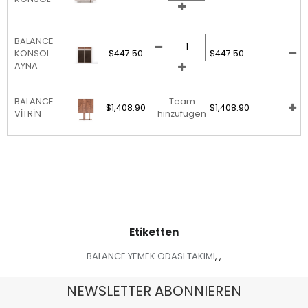
BALANCE
KONSOL
$447.50
$447.50
AYNA
BALANCE
Team
$1,408.90
$1,408.90
VİTRİN
hinzufügen
Etiketten
BALANCE YEMEK ODASI TAKIMI
,
,
NEWSLETTER ABONNIEREN