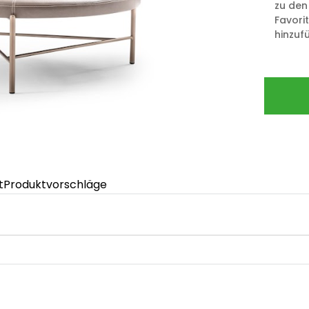
zu den
Favori
hinzuf
t
Produktvorschläge