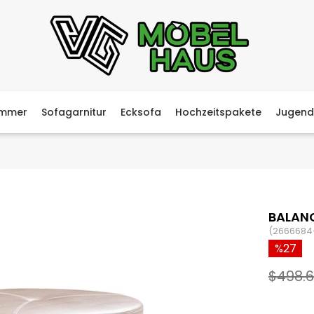
immer
Sofagarnitur
Ecksofa
Hochzeitspakete
Jugend
BALANC
(2666684
27
$498.