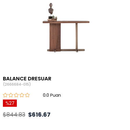
BALANCE DRESUAR
(2666684-015)
0.0
27
$844.83
$616.67