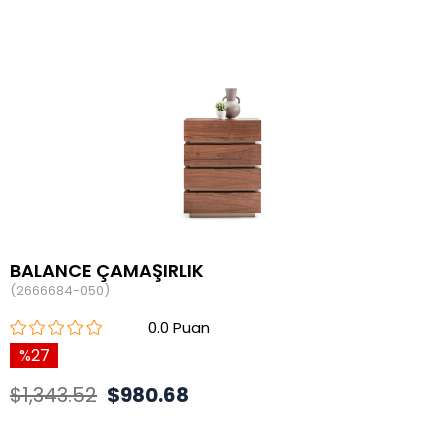
BALANCE ÇAMAŞIRLIK
(2666684-050)
0.0
27
$1,343.52
$980.68