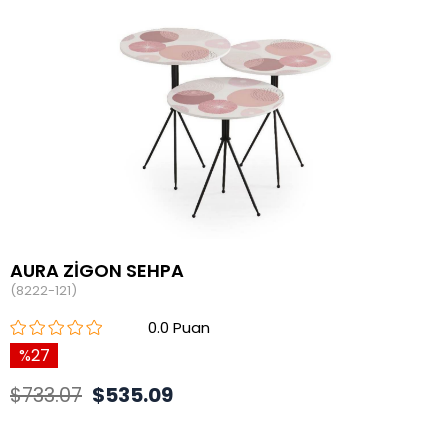
AURA ZİGON SEHPA
(8222-121)
0.0
27
$733.07
$535.09