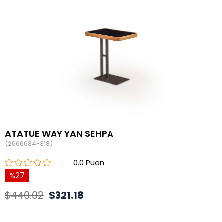
ATATUE WAY YAN SEHPA
(2666684-318)
0.0
27
$440.02
$321.18