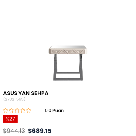
ASUS YAN SEHPA
(2732-565)
0.0
27
$944.13
$689.15