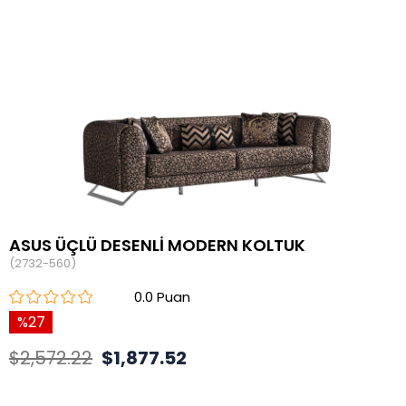
ASUS ÜÇLÜ DESENLİ MODERN KOLTUK
(2732-560)
0.0
27
$2,572.22
$1,877.52