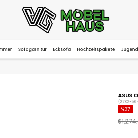
immer
Sofagarnitur
Ecksofa
Hochzeitspakete
Jugend
ASUS 
(2732-56
27
$1,274.