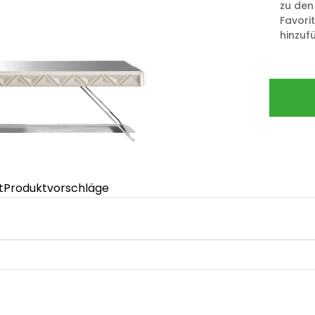
zu den
Favori
hinzuf
t
Produktvorschläge