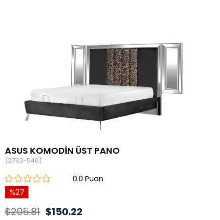
ASUS KOMODİN ÜST PANO
(2732-540)
0.0
27
$205.81
$150.22