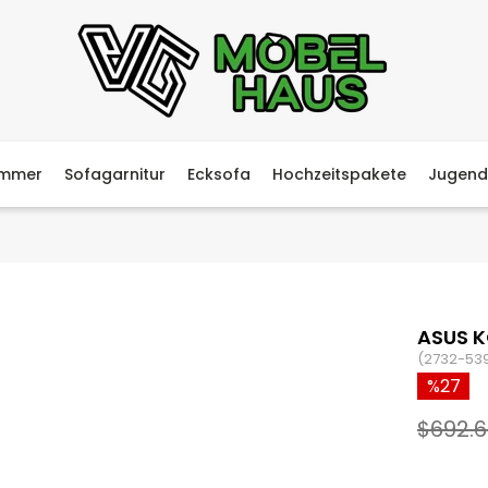
immer
Sofagarnitur
Ecksofa
Hochzeitspakete
Jugend
ASUS 
(2732-53
27
$692.6