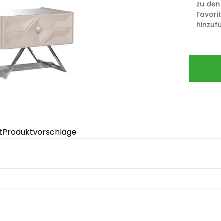
zu den
Favori
hinzuf
t
Produktvorschläge