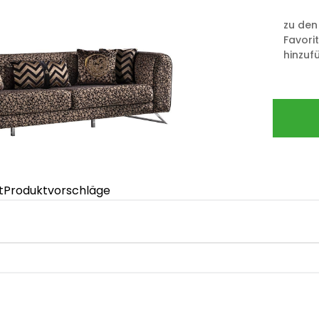
zu den
Favori
hinzuf
t
Produktvorschläge