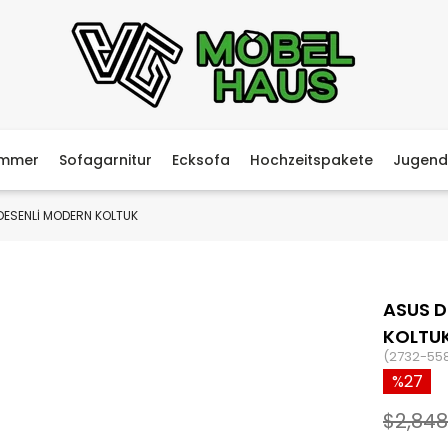
immer
Sofagarnitur
Ecksofa
Hochzeitspakete
Jugend
DESENLİ MODERN KOLTUK
ASUS D
KOLTU
(2732-55
27
$2,848