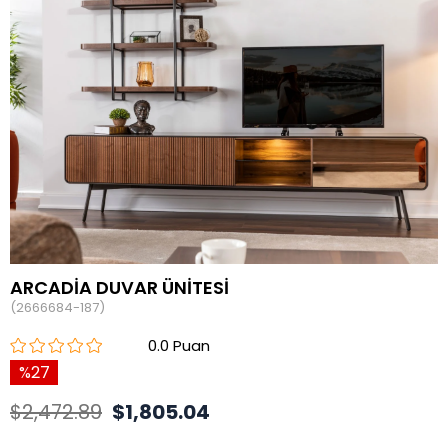
ARCADİA DUVAR ÜNİTESİ
(2666684-187)
0.0
27
$2,472.89
$1,805.04