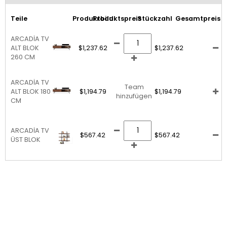
Teile
Produktbild
Produktspreis
Stückzahl
Gesamtpreis
ARCADİA TV
ALT BLOK
$1,237.62
$1,237.62
260 CM
ARCADİA TV
Team
ALT BLOK 180
$1,194.79
$1,194.79
hinzufügen
CM
ARCADİA TV
$567.42
$567.42
ÜST BLOK