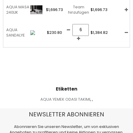
AQUA MASA
Team
$1,696.73
$1,696.73
240LIK
hinzufügen
AQUA
$230.80
$1,384.82
SANDALYE
Etiketten
AQUA YEMEK ODASI TAKIMI
,
,
NEWSLETTER ABONNIEREN
Abonnieren Sie unseren Newsletter, um von exklusiven
Angeboten zu profitieren und keine Aktionen zu verpassen.