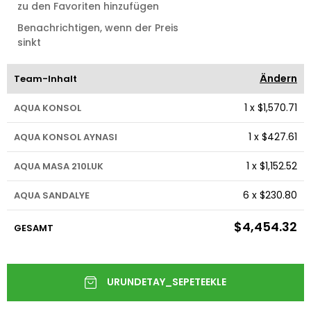
zu den Favoriten hinzufügen
Benachrichtigen, wenn der Preis
sinkt
Ändern
Team-Inhalt
1
x
$1,570.71
AQUA KONSOL
1
x
$427.61
AQUA KONSOL AYNASI
1
x
$1,152.52
AQUA MASA 210LUK
6
x
$230.80
AQUA SANDALYE
$4,454.32
GESAMT