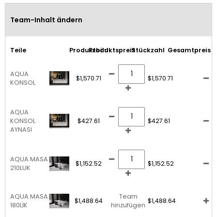
Team-Inhalt ändern
Teile
Produktbild
Produktspreis
Stückzahl
Gesamtpreis
AQUA
$1,570.71
$1,570.71
KONSOL
AQUA
KONSOL
$427.61
$427.61
AYNASI
AQUA MASA
$1,152.52
$1,152.52
210LUK
AQUA MASA
Team
$1,488.64
$1,488.64
180LİK
hinzufügen