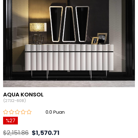
AQUA KONSOL
(2732-608)
0.0
27
$2,151.86
$1,570.71